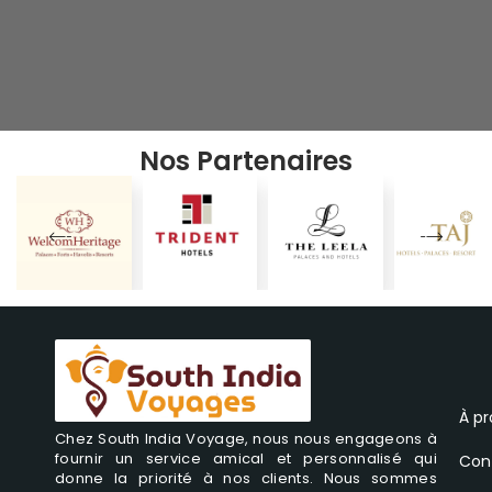
Nos Partenaires
À p
Chez South India Voyage, nous nous engageons à
fournir un service amical et personnalisé qui
Con
donne la priorité à nos clients. Nous sommes