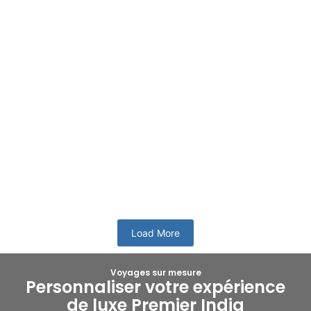
Fêtes religieuses du sud de l’Inde
L’Inde possède une longue histoire et chaque région du pays
possède un riche patrimoine culturel. Chaque recoin de
notre planète...
En savoir plus
Load More
Voyages sur mesure
Personnaliser votre expérience
de luxe Premier India