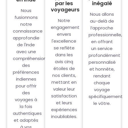
par les
inégalé
voyageurs
Nous
Nous allons
fusionnons
Notre
au-delà de
notre
engagement
l’approche
connaissance
envers
professionnelle,
approfondie
l'excellence
en offrant
de l'Inde
se reflète
un service
avec une
dans les
profondément
compréhension
avis cinq
personnalisé
des
étoiles de
et honnête,
préférences
nos clients,
rendant
indiennes
mettant en
chaque
pour offrir
valeur leur
voyage
des
satisfaction
spécifiquement
voyages à
et leurs
le vôtre.
la fois
expériences
authentiques
inoubliables.
et adaptés
à vos