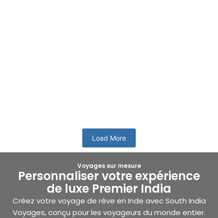
Fêtes religieuses du sud de l’Inde
L’Inde possède une longue histoire et chaque région du pays
possède un riche patrimoine culturel. Chaque recoin de
notre planète...
En savoir plus
Load More
Voyages sur mesure
Personnaliser votre expérience
de luxe Premier India
Créez votre voyage de rêve en Inde avec South India
Voyages, conçu pour les voyageurs du monde entier.