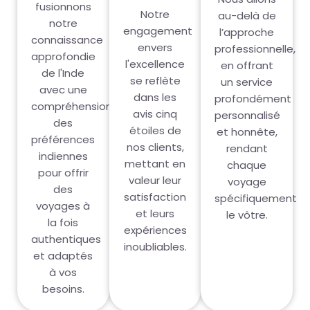
fusionnons
Notre
au-delà de
notre
engagement
l’approche
connaissance
envers
professionnelle,
approfondie
l'excellence
en offrant
de l'Inde
se reflète
un service
avec une
dans les
profondément
compréhension
avis cinq
personnalisé
des
étoiles de
et honnête,
préférences
nos clients,
rendant
indiennes
mettant en
chaque
pour offrir
valeur leur
voyage
des
satisfaction
spécifiquement
voyages à
et leurs
le vôtre.
la fois
expériences
authentiques
inoubliables.
et adaptés
à vos
besoins.