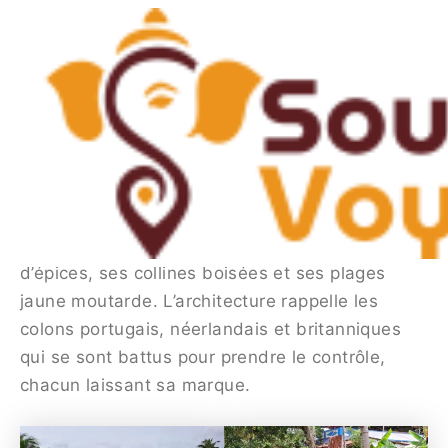
Skip
Post
to
navigation
Que faire et voir au Kerala :
content
Notre guide du Kerala, Inde du
Sud
By
Bhawna Khulbey
/
March 1, 2025
Le rythme lent de la vie au Kerala est évident
dans ses voies navigables, ses plantations
d’épices, ses collines boisées et ses plages
jaune moutarde. L’architecture rappelle les
colons portugais, néerlandais et britanniques
qui se sont battus pour prendre le contrôle,
chacun laissant sa marque.