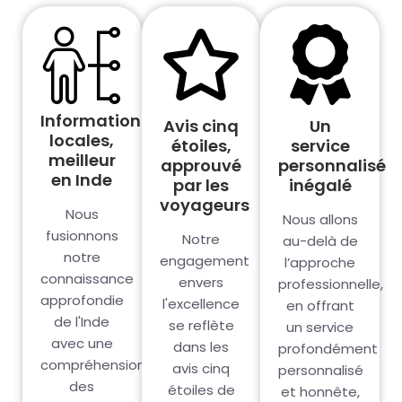
Informations
Avis cinq
Un
locales,
étoiles,
service
meilleur
approuvé
personnalisé
en Inde
par les
inégalé
voyageurs
Nous
Nous allons
fusionnons
Notre
au-delà de
notre
engagement
l’approche
connaissance
envers
professionnelle,
approfondie
l'excellence
en offrant
de l'Inde
se reflète
un service
avec une
dans les
profondément
compréhension
avis cinq
personnalisé
des
étoiles de
et honnête,