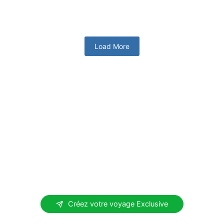
En savoir plus
Load More
Voyages sur mesure
Personnaliser votre expérience
de luxe Premier India
Créez votre voyage de rêve en Inde avec South India
Voyages, conçu pour les voyageurs du monde entier.
Nous sommes spécialisés dans les expériences
luxueuses et personnalisées qui donnent vie aux
paysages vibrants, au riche patrimoine et à la culture
diversifiée de l’Inde.
Créez votre voyage Exclusive