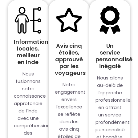
Informations
Avis cinq
Un
locales,
étoiles,
service
meilleur
approuvé
personnalisé
en Inde
par les
inégalé
voyageurs
Nous
Nous allons
fusionnons
Notre
au-delà de
notre
engagement
l’approche
connaissance
envers
professionnelle,
approfondie
l'excellence
en offrant
de l'Inde
se reflète
un service
avec une
dans les
profondément
compréhension
avis cinq
personnalisé
des
étoiles de
et honnête,