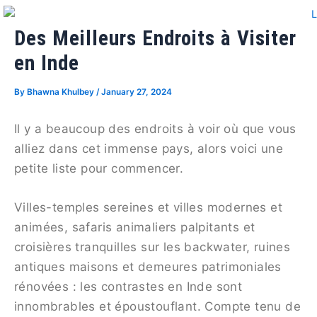
Skip
Post
to
navigation
Des Meilleurs Endroits à Visiter
content
en Inde
By
Bhawna Khulbey
/
January 27, 2024
Il y a beaucoup des endroits à voir où que vous
alliez dans cet immense pays, alors voici une
petite liste pour commencer.
Villes-temples sereines et villes modernes et
animées, safaris animaliers palpitants et
croisières tranquilles sur les backwater, ruines
antiques maisons et demeures patrimoniales
rénovées : les contrastes en Inde sont
innombrables et époustouflant. Compte tenu de