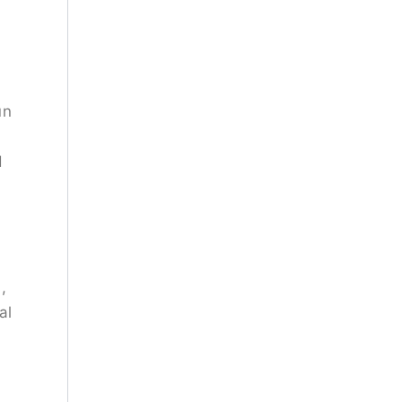
n
un
d
,
al