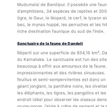
Mudumalai de Bandipur. Il possède une faun
d’amphibiens, 34 espèces de reptiles et 200
tigre, le Gaur, le léopard, le cerf, le lycaon 
bec, le mynas huppé, les perruches et les hi
riche destination faunique du sud de l’Inde.
Sanctuaire de la faune de Dandeli
Réparti sur une superficie de 834,16 km², D
du Karnataka. Le sanctuaire est l’un des sites
beaucoup à offrir aux amoureux de la faune.
impressionnantes et des rivières sinueuses.
feuillus et semi-sempervirentes est donc un 
géant jonglant, la panthère noire, les civettes
les éléphants, les tigres, les pangolins et l
endroit idéal pour observer les oiseaux dans l
rouge-gorge, l’aigle à crête de serpent et le 