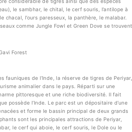
mbre considérable de tigres ainsi que des espèces
u), le sambhar, le chital, le cerf souris, l’antilope à
le chacal, l’ours paresseux, la panthère, le malabar.
es oiseaux comme Jungle Fowl et Green Dove se trouven
Gavi Forest
 fauniques de l’Inde, la réserve de tigres de Periyar
ourisme animalier dans le pays. Réparti sur une
rme pittoresque et une riche biodiversité. Il fait
ue possède l’Inde. Le parc est un dépositaire d’une
enacées et forme le bassin principal de deux grands
hants sont les principales attractions de Periyar,
r, le cerf qui aboie, le cerf souris, le Dole ou le