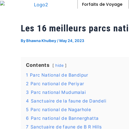
Skip
Post
Forfaits de Voyage
to
navigation
content
Les 16 meilleurs parcs nat
By
Bhawna Khulbey
/
May 24, 2023
Contents
hide
1
Parc National de Bandipur
2
Parc national de Periyar
3
Parc national Mudumalai
4
Sanctuaire de la faune de Dandeli
5
Parc national de Nagarhole
6
Parc national de Bannerghatta
7
Sanctuaire de faune de B R Hills