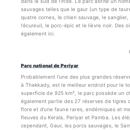
dans le sud de l’Inde. Le parc abrite un no
sauvages telles que le gaur (un type de taurea
quatre cornes, le chien sauvage, le sanglier, 
l’écureuil, le porc-épic et le lièvre noir. D
également ici.
Parc national de Periyar
Probablement l’une des plus grandes réserves
à Thekkady, est le meilleur endroit pour le t
superficie de 925 km², le parc possède un cha
également partie des 27 réserves de tigres q
flore et d’une faune rares, endémiques et m
fleuves du Kerala, Periyar et Pamba. Les élép
cependant, Gaur, les porcs sauvages, le Samba