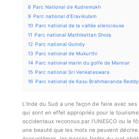
8
Parc National de Kudremukh
9
Parc national d’Eravikulam
10
Parc national de la vallée silencieuse
11
Parc national Mathikettan Shola
12
Parc national Guindy
13
Parc national de Mukurthi
14
Parc national marin du golfe de Mannar
15
Parc national Sri Venkateswara
16
Parc national de Kasu Brahmananda Reddy
L’Inde du Sud a une façon de faire avec ses
qui sont en effet appropriés pour le tourisme
occidentaux reconnus par l’UNESCO ou le fôr
une beauté que les mots ne peuvent décrire. 
écosystèmes, les basses forêts du sud abri