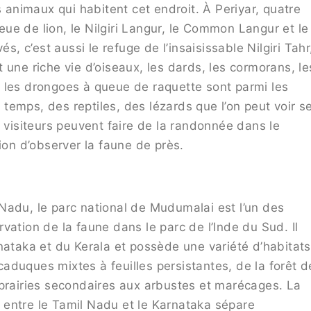
s animaux qui habitent cet endroit. À Periyar, quatre
ue de lion, le Nilgiri Langur, le Common Langur et le
 c’est aussi le refuge de l’insaisissable Nilgiri Tahr
 une riche vie d’oiseaux, les dards, les cormorans, le
 les drongoes à queue de raquette sont parmi les
emps, des reptiles, des lézards que l’on peut voir s
s visiteurs peuvent faire de la randonnée dans le
ion d’observer la faune de près.
il Nadu, le parc national de Mudumalai est l’un des
vation de la faune dans le parc de l’Inde du Sud. Il
nataka et du Kerala et possède une variété d’habitats
 caduques mixtes à feuilles persistantes, de la forêt d
 prairies secondaires aux arbustes et marécages. La
re entre le Tamil Nadu et le Karnataka sépare