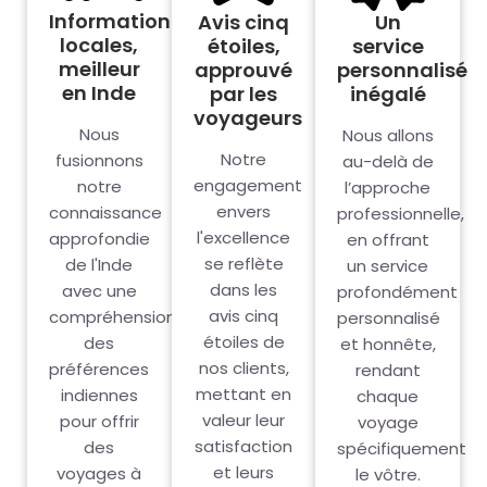
Informations
Avis cinq
Un
locales,
étoiles,
service
meilleur
approuvé
personnalisé
en Inde
par les
inégalé
voyageurs
Nous
Nous allons
Notre
fusionnons
au-delà de
engagement
notre
l’approche
envers
connaissance
professionnelle,
l'excellence
approfondie
en offrant
se reflète
de l'Inde
un service
dans les
avec une
profondément
avis cinq
compréhension
personnalisé
étoiles de
des
et honnête,
nos clients,
préférences
rendant
mettant en
indiennes
chaque
valeur leur
pour offrir
voyage
satisfaction
des
spécifiquement
et leurs
voyages à
le vôtre.