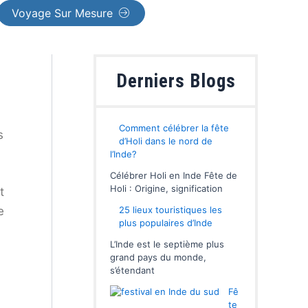
Voyage Sur Mesure
Derniers Blogs
Comment célébrer la fête
s
d’Holi dans le nord de
l’Inde?
Célébrer Holi en Inde Fête de
Holi : Origine, signification
t
25 lieux touristiques les
e
plus populaires d’Inde
L’Inde est le septième plus
grand pays du monde,
s’étendant
Fê
te