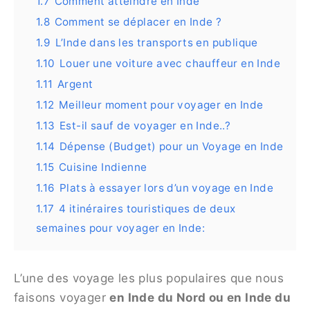
1.7
Comment atteindre en Inde
1.8
Comment se déplacer en Inde ?
1.9
L’Inde dans les transports en publique
1.10
Louer une voiture avec chauffeur en Inde
1.11
Argent
1.12
Meilleur moment pour voyager en Inde
1.13
Est-il sauf de voyager en Inde..?
1.14
Dépense (Budget) pour un Voyage en Inde
1.15
Cuisine Indienne
1.16
Plats à essayer lors d’un voyage en Inde
1.17
4 itinéraires touristiques de deux
semaines pour voyager en Inde:
L’une des voyage les plus populaires que nous
faisons voyager
en Inde du Nord ou en Inde du