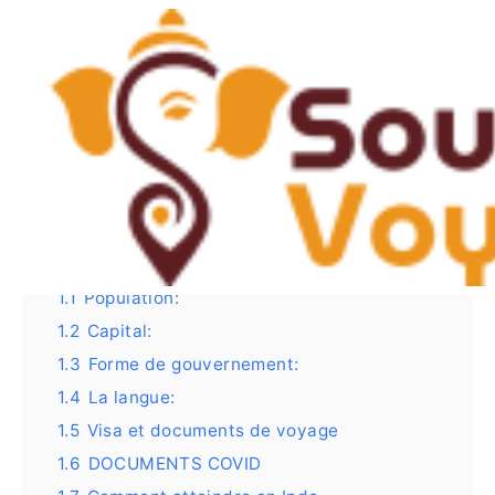
Skip
Post
to
navigation
Voyage-en-Inde
content
By
Bhawna Khulbey
/
October 13, 2022
Contents
hide
1
Guide de voyage en IndeInformations
principal
1.1
Population:
1.2
Capital:
1.3
Forme de gouvernement:
1.4
La langue:
1.5
Visa et documents de voyage
1.6
DOCUMENTS COVID