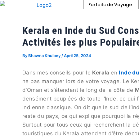
Skip
Post
Forfaits de Voyage
to
navigation
content
Kerala en Inde du Sud Conse
Activités les plus Populair
By
Bhawna Khulbey
/
April 25, 2024
Dans mes conseils pour le
Kerala
en
Inde du
ne pas manquer lors de votre voyage. Le Ker
d’Oman et s’étendant le long de la côte de
M
densément peuplées de toute l’Inde, ce qui fa
indienne classique. On dit que le sud de l’
reste du pays, ce qui explique pourquoi la r
Surtout pour tous ceux qui recherchent la d
touristiques du Kerala attendent d’être déc