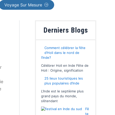
Voyage Sur Mesure
Derniers Blogs
Comment célébrer la fête
d’Holi dans le nord de
l’Inde?
Célébrer Holi en Inde Fête de
r
Holi : Origine, signification
25 lieux touristiques les
ie
plus populaires d’Inde
e
L’Inde est le septième plus
grand pays du monde,
s’étendant
Fê
te