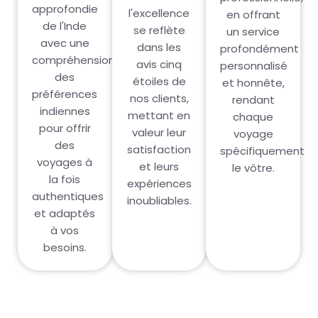
approfondie
l'excellence
en offrant
de l'Inde
se reflète
un service
avec une
dans les
profondément
compréhension
avis cinq
personnalisé
des
étoiles de
et honnête,
préférences
nos clients,
rendant
indiennes
mettant en
chaque
pour offrir
valeur leur
voyage
des
satisfaction
spécifiquement
voyages à
et leurs
le vôtre.
la fois
expériences
authentiques
inoubliables.
et adaptés
à vos
besoins.