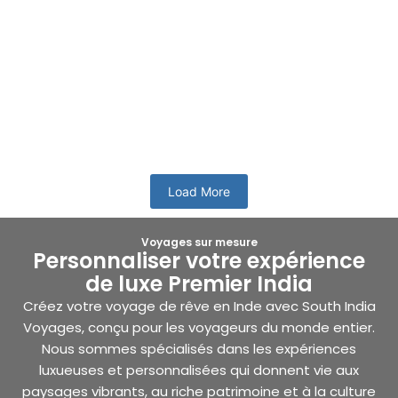
Fêtes religieuses du sud de l’Inde
L’Inde possède une longue histoire et chaque région du pays
possède un riche patrimoine culturel. Chaque recoin de
notre planète...
En savoir plus
Load More
Voyages sur mesure
Personnaliser votre expérience
de luxe Premier India
Créez votre voyage de rêve en Inde avec South India
Voyages, conçu pour les voyageurs du monde entier.
Nous sommes spécialisés dans les expériences
luxueuses et personnalisées qui donnent vie aux
paysages vibrants, au riche patrimoine et à la culture