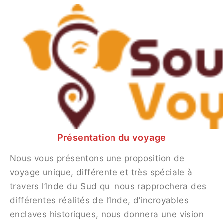
Skip
Post
to
navigation
Voyage à Ajanta et Ellora
content
By
Bhawna Khulbey
/
February 14, 2024
Découvrir…
Présentation du voyage
Itinéraire
Présentation du voyage
Nous vous présentons une proposition de
voyage unique, différente et très spéciale à
travers l’Inde du Sud qui nous rapprochera des
différentes réalités de l’Inde, d’incroyables
enclaves historiques, nous donnera une vision