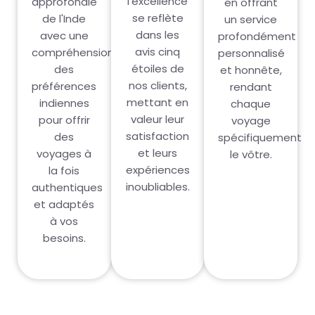
l'excellence
approfondie
en offrant
se reflète
de l'Inde
un service
dans les
avec une
profondément
avis cinq
compréhension
personnalisé
étoiles de
des
et honnête,
nos clients,
préférences
rendant
mettant en
indiennes
chaque
valeur leur
pour offrir
voyage
satisfaction
des
spécifiquement
et leurs
voyages à
le vôtre.
expériences
la fois
inoubliables.
authentiques
et adaptés
à vos
besoins.