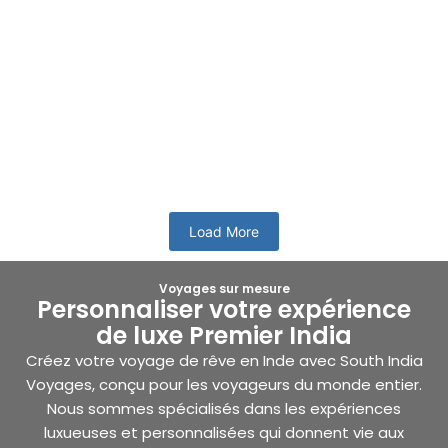
Fêtes religieuses du sud de l’Inde
L’Inde possède une longue histoire et chaque région du pays
possède un riche patrimoine culturel. Chaque recoin de
notre planète...
En savoir plus
Load More
Voyages sur mesure
Personnaliser votre expérience
de luxe Premier India
Créez votre voyage de rêve en Inde avec South India
Voyages, conçu pour les voyageurs du monde entier.
Nous sommes spécialisés dans les expériences
luxueuses et personnalisées qui donnent vie aux