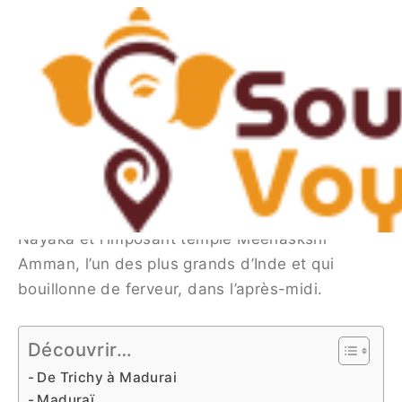
Skip
Post
to
navigation
Guide de Voyage de Madurai
content
(Temple de Meenakshi)
By
Bhawna Khulbey
/
December 7, 2023
Quelle frénésie de temples nous voilà… et il y a
encore Madurai, où en plus du marché aux
fleurs, nous visiterons le palais Thirumalai
Nayaka et l’imposant temple Meenaskshi
Amman, l’un des plus grands d’Inde et qui
bouillonne de ferveur, dans l’après-midi.
Découvrir…
De Trichy à Madurai
Maduraï