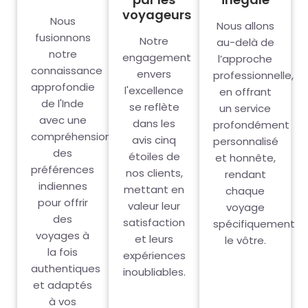
voyageurs
Nous
Nous allons
fusionnons
Notre
au-delà de
notre
engagement
l’approche
connaissance
envers
professionnelle,
approfondie
l'excellence
en offrant
de l'Inde
se reflète
un service
avec une
dans les
profondément
compréhension
avis cinq
personnalisé
des
étoiles de
et honnête,
préférences
nos clients,
rendant
indiennes
mettant en
chaque
pour offrir
valeur leur
voyage
des
satisfaction
spécifiquement
voyages à
et leurs
le vôtre.
la fois
expériences
authentiques
inoubliables.
et adaptés
à vos