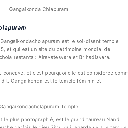
Gangaikonda Chlapuram
holapuram
de Gangaikondacholapuram est le soi-disant temple
, et qui est un site du patrimoine mondial de
hola restants : Airavatesvara et Brihadisvara.
e concave, et c’est pourquoi elle est considérée com
 dit, Gangaikonda est le temple féminin et
Gangaikondacholapuram Temple
et le plus photographié, est le grand taureau Nandi
auche parfois le dieu Siva, qui regarde vers le temple