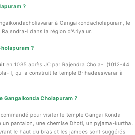
olapuram ?
Gangaikondacholisvarar à Gangaikondacholapuram, le
Rajendra-I dans la région d’Ariyalur.
 Cholapuram ?
ruit en 1035 après JC par Rajendra Chola-I (1012-44
ola- I, qui a construit le temple Brihadeeswarar à
ple Gangaikonda Cholapuram ?
recommandé pour visiter le temple Gangai Konda
un pantalon, une chemise Dhoti, un pyjama-kurtha,
vrant le haut du bras et les jambes sont suggérés