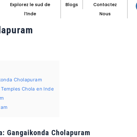
Explorez le sud de
Blogs
Contactez
l’Inde
Nous
lapuram
ikonda Cholapuram
 Temples Chola en Inde
am
ram
la: Gangaikonda Cholapuram