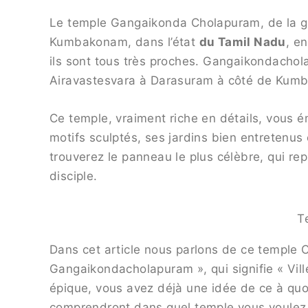
Le temple Gangaikonda Cholapuram, de la gra
Kumbakonam, dans l’état
du Tamil Nadu
, e
ils sont tous très proches. Gangaikondach
Airavastesvara à Darasuram à côté de Kumb
Ce temple, vraiment riche en détails, vous é
motifs sculptés, ses jardins bien entretenus et
trouverez le panneau le plus célèbre, qui re
disciple.
T
Dans cet article nous parlons de ce temple
Gangaikondacholapuram », qui signifie « Vil
épique, vous avez déjà une idée de ce à quo
comprendront dans quel temple vous voulez a