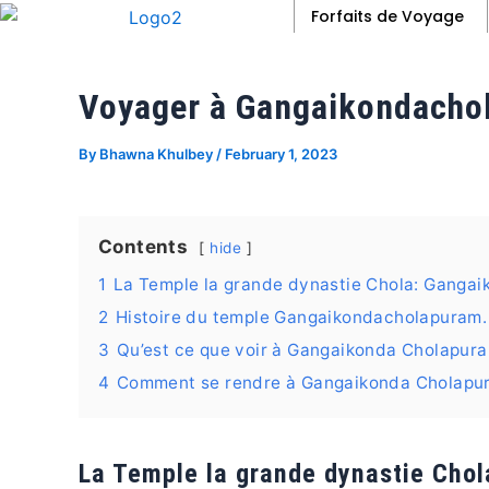
Skip
Post
Forfaits de Voyage
to
navigation
content
Voyager à Gangaikondacho
By
Bhawna Khulbey
/
February 1, 2023
Contents
hide
1
La Temple la grande dynastie Chola: Ganga
2
Histoire du temple Gangaikondacholapuram.
3
Qu’est ce que voir à Gangaikonda Cholapur
4
Comment se rendre à Gangaikonda Cholapu
La Temple la grande dynastie Cho