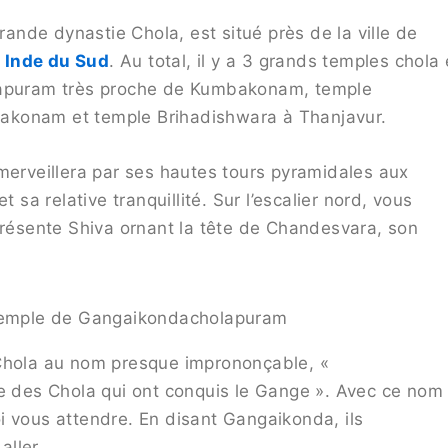
nde dynastie Chola, est situé près de la ville de
n
Inde du Sud
. Au total, il y a 3 grands temples chola 
olapuram très proche de Kumbakonam, temple
akonam et temple Brihadishwara à Thanjavur.
merveillera par ses hautes tours pyramidales aux
 sa relative tranquillité. Sur l’escalier nord, vous
présente Shiva ornant la tête de Chandesvara, son
emple de Gangaikondacholapuram
 Chola au nom presque imprononçable, «
le des Chola qui ont conquis le Gange ». Avec ce nom
i vous attendre. En disant Gangaikonda, ils
ller.